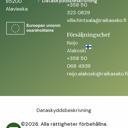
Dataskyddsbeskrivning
85200
+358 50
Alavieska
323 0829
ville.hintsala@raikaseko.fi
Försäljningschef
Reijo
Alakoski
+358 50
068 4939
reijo.alakoski@raikaseko.fi
Dataskyddsbeskrivning
©2026. Alla rättigheter förbehållna.