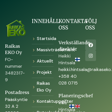
INNEHÅLL
KONTAKTA
FÖLJ
OSS
OSS
Startsida
Verkställande
Raikas
direktör
Massivträelement
EKO Oy
Heikki
FO-
Aktuellt
Hintsala
nummer
heikki.hintsala@raikaseko.
Projekt
3482317-
+358 40
9
028 0715
Raikas
Eko Oy
Postadress
Planeringschef
Pääskyntie
Kontaktuppgifter
Ville
32 A 2
Hintsala