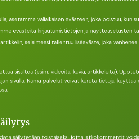
vulla, asetamme väliaikaisen evästeen, joka poistuu, kun su
amme evästeitä kirjautumistietojen ja näyttöasetusten t
artikkelin, selaimeesi tallentuu lisäeväste, joka vanhene
ettua sisältöä (esim. videoita, kuvia, artikkeleita). Upote
oajan sivulla. Nämä palvelut voivat kerätä tietoja, käyttää
ssa.
äilytys
ata säilytetään toistaiseksi, jotta jatkokommentit voida