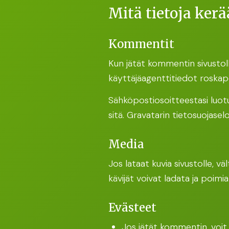
Mitä tietoja ke
Kommentit
Kun jätät kommentin sivustol
käyttäjäagenttitiedot roskapo
Sähköpostiosoitteestasi luot
sitä. Gravatarin tietosuojasel
Media
Jos lataat kuvia sivustolle, v
kävijät voivat ladata ja poimia 
Evästeet
Jos jätät kommentin, voit 