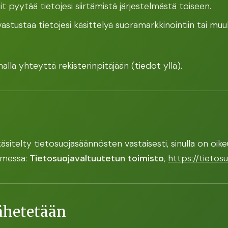
t pyytää tietojesi siirtämistä järjestelmästä toiseen.
astustaa tietojesi käsittelyä suoramarkkinointiin tai mu
alla yhteyttä rekisterinpitäjään (tiedot yllä).
käsitelty tietosuojasäännösten vastaisesti, sinulla on oik
omessa:
Tietosuojavaltuutetun toimisto
,
https://tietosuo
lähetetään