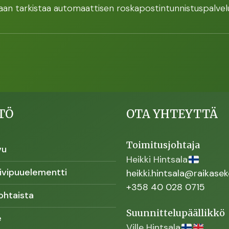
an tarkistaa automaattisen roskapostintunnistuspalvel
TÖ
OTA YHTEYTTÄ
Toimitusjohtaja
vu
Heikki Hintsala
ivipuuelementti
heikki.hintsala@raikaseko
+358 40 028 0715
ohtaista
Suunnittelupäällikkö
e
Ville Hintsala