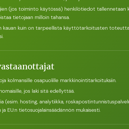
ien (jos toiminto käytössä) henkilötiedot tallennetaan kä
istaa tietojaan milloin tahansa.
in kauan kuin on tarpeellista käyttötarkoitusten toteutta
i.
vastaanottajat
a kolmansille osapuolille markkinointitarkoituksiin.
omaisille, jos laki sitä edellyttää.
 (esim. hosting, analytiikka, roskapostintunnistuspalvelu)
a EU:n tietosuojalainsäädännön mukaisesti.