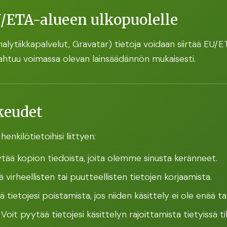
EU/ETA-alueen ulkopuolelle
nalytiikkapalvelut, Gravatar) tietoja voidaan siirtää EU/E
ahtuu voimassa olevan lainsäädännön mukaisesti.
keudet
enkilötietoihisi liittyen:
tää kopion tiedoista, joita olemme sinusta keränneet.
virheellisten tai puutteellisten tietojen korjaamista.
 tietojesi poistamista, jos niiden käsittely ei ole enää t
Voit pyytää tietojesi käsittelyn rajoittamista tietyissä ti