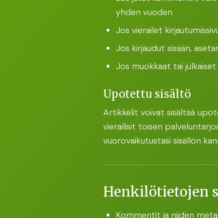
yhden vuoden.
Jos vierailet kirjautumissi
Jos kirjaudut sisään, aset
Jos muokkaat tai julkaiset 
Upotettu sisältö
Artikkelit voivat sisältää upot
vierailisit toisen palveluntarj
vuorovaikutustasi sisällön kan
Henkilötietojen s
Kommentit ja niiden metad