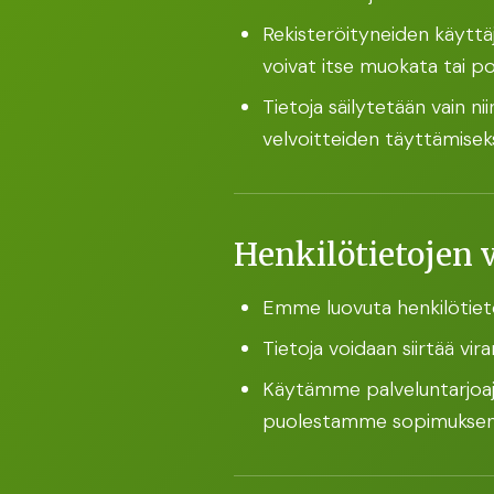
Rekisteröityneiden käyttäj
voivat itse muokata tai po
Tietoja säilytetään vain ni
velvoitteiden täyttämiseks
Henkilötietojen 
Emme luovuta henkilötietoj
Tietoja voidaan siirtää viran
Käytämme palveluntarjoajia
puolestamme sopimuksen j