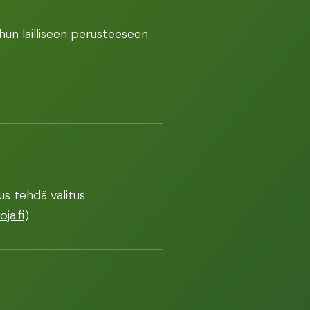
uhun lailliseen perusteeseen
eus tehdä valitus
ja.fi
).