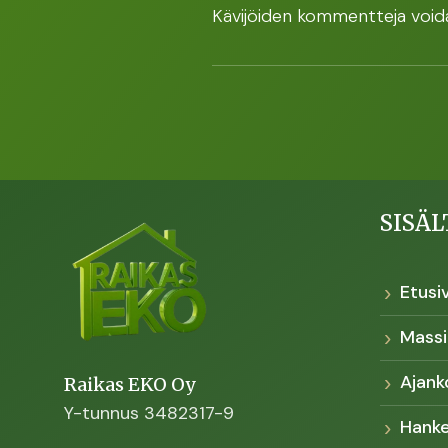
Kävijöiden kommentteja voida
SISÄL
Etusi
Massi
Ajank
Raikas EKO Oy
Y-tunnus 3482317-9
Hank