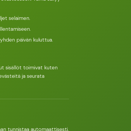
ljet selaimen.
allentamiseen.
e yhden päivän kuluttua.
tut sisällöt toimivat kuten
 evästeitä ja seurata
an tunnistaa automaattisesti.