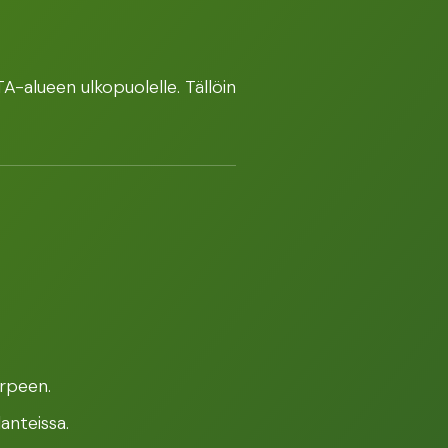
TA-alueen ulkopuolelle. Tällöin
arpeen.
lanteissa.