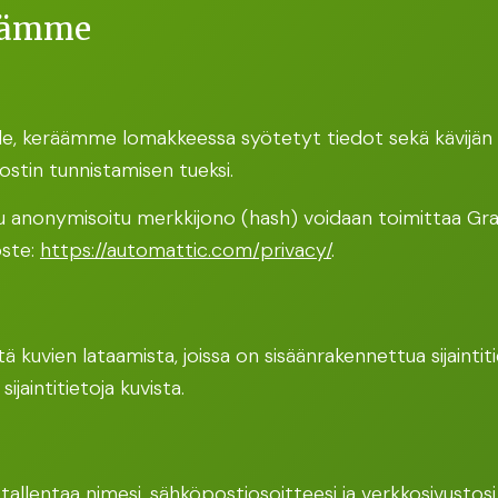
räämme
le, keräämme lomakkeessa syötetyt tiedot sekä kävijän 
stin tunnistamisen tueksi.
u anonymisoitu merkkijono (hash) voidaan toimittaa Gra
oste:
https://automattic.com/privacy/
.
ältä kuvien lataamista, joissa on sisäänrakennettua sijaint
sijaintitietoja kuvista.
tallentaa nimesi, sähköpostiosoitteesi ja verkkosivustos