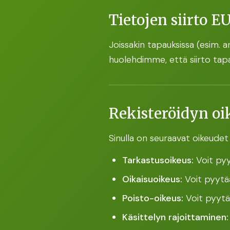
Tietojen siirto 
Joissakin tapauksissa (esim. a
huolehdimme, että siirto tap
Rekisteröidyn oi
Sinulla on seuraavat oikeudet h
Tarkastusoikeus:
Voit pyy
Oikaisuoikeus:
Voit pyytää 
Poisto-oikeus:
Voit pyytää
Käsittelyn rajoittaminen: