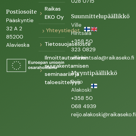
028 0715
Raikas
Postiosoite
Suunnittelupäällikkö
EKO Oy
Pääskyntie
Ville
32 A 2
Yhteystiedot
Hintsala
85200
+358 50
Tietosuojaseloste
Alavieska
323 0829
Ilmoittautuminen
ville.hintsala@raikaseko.fi
puurakentamisen
Myyntipäällikkö
seminaariin ja
Reijo
taloesittelyyn
Alakoski
+358 50
068 4939
reijo.alakoski@raikaseko.fi