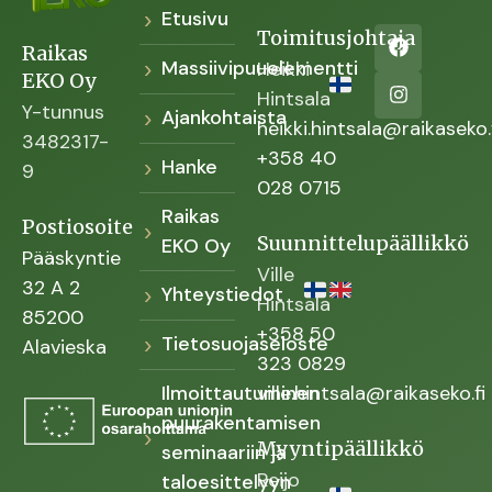
Etusivu
Toimitusjohtaja
Raikas
Massiivipuuelementti
Heikki
EKO Oy
Hintsala
Y-tunnus
Ajankohtaista
heikki.hintsala@raikaseko.
3482317-
+358 40
Hanke
9
028 0715
Raikas
Postiosoite
Suunnittelupäällikkö
EKO Oy
Pääskyntie
Ville
32 A 2
Yhteystiedot
Hintsala
85200
+358 50
Tietosuojaseloste
Alavieska
323 0829
Ilmoittautuminen
ville.hintsala@raikaseko.fi
puurakentamisen
Myyntipäällikkö
seminaariin ja
Reijo
taloesittelyyn