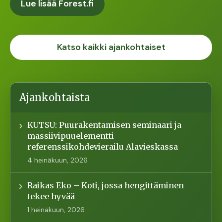
Lue lisää Forest.fi
Katso kaikki ajankohtaiset
Ajankohtaista
KUTSU: Puurakentamisen seminaari ja
massiivipuuelementti
referenssikohdevierailu Alavieskassa
4 heinäkuun, 2026
Raikas Eko – Koti, jossa hengittäminen
tekee hyvää
1 heinäkuun, 2026