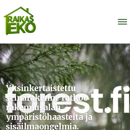
Yksinkertaistettu
seinärakenne ratkoo
rakennusalan
ympäristöhaasteita ja
sisäilmaongelmia.